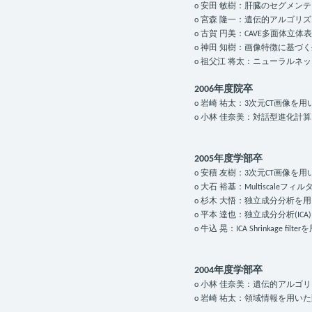
o 安田 敏樹：肝臓のセグメン
o 宮森 隆一：遺伝的アルゴ
o 古賀 円美：CAVE多面体
o 神田 知樹：画像特徴に基づ
o 祖父江 将太：ニューラル
2006年度院卒
o 岩崎 祐太：3次元CT画像
o 小林 佳奈美：対話型進化
2005年度学部卒
o 安積 友樹：3次元CT画像
o 大石 裕基：Multisca
o 杉木 大悟：独立成分分析を
o 平本 達也：独立成分分析(IC
o 牛込 晃：ICA Shrinkage f
2004年度学部卒
o 小林 佳奈美：遺伝的アル
o 岩崎 祐太：領域情報を用い