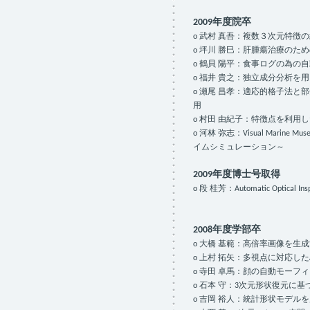
2009年度院卒
o 武村 真吾：複数３次元特
o 坪川 勝巳：肝腫瘍治療のた
o 鶴貝 陽平：食事ログの為の
o 福井 貴之：独立成分分析を
o 瀬尾 昌孝：適応的格子法と部分変
用
o 村田 由紀子：特徴点を利
o 河林 弥志：Visual Ma
イムシミュレーション～
2009年度博士号取得
o 段 桂芳：Automatic Optical Inspect
2008年度学部卒
o 大橋 基範：高倍率画像を生成するた
o 上村 拓矢：多視点に対応したA
o 寺田 卓馬：顔の自動モー
o 石本 守：3次元形状復元に
o 吉岡 裕人：統計形状モデ