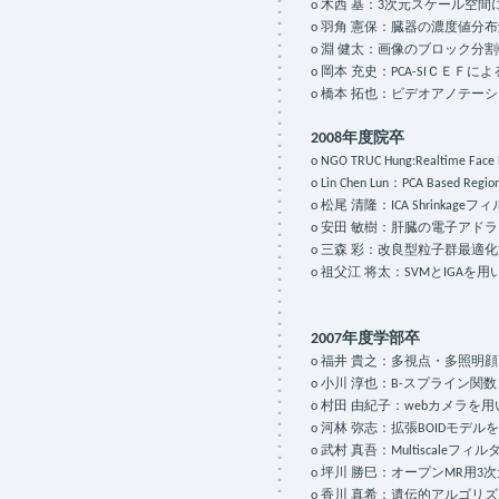
o 木西 基：3次元スケール空
o 羽角 憲保：臓器の濃度値分
o 淵 健太：画像のブロック分
o 岡本 充史：PCA-SIＣＥ
o 橋本 拓也：ビデオアノテ
2008年度院卒
o NGO TRUC Hung:Realtime Face 
o Lin Chen Lun：PCA Based Regiona
o 松尾 清隆：ICA Shrinkag
o 安田 敏樹：肝臓の電子アド
o 三森 彩：改良型粒子群最適
o 祖父江 将太：SVMとIGA
2007年度学部卒
o 福井 貴之：多視点・多照明
o 小川 淳也：B-スプライン関数とA
o 村田 由紀子：webカメラ
o 河林 弥志：拡張BOIDモ
o 武村 真吾：Multiscal
o 坪川 勝巳：オープンMR用
o 香川 真希：遺伝的アルゴ