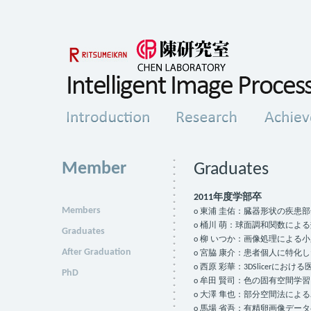
Member
Graduates
2011年度学部卒
Members
o 東浦 圭佑：臓器形状の疾患
o 桶川 萌：球面調和関数に
Graduates
o 柳 いつか：画像処理による
After Graduation
o 宮脇 康介：患者個人に特化
o 西原 彩華：3DSlicerに
PhD
o 牟田 賢司：色の固有空間
o 大澤 隼也：部分空間法によ
o 馬場 省吾：有精卵画像デ