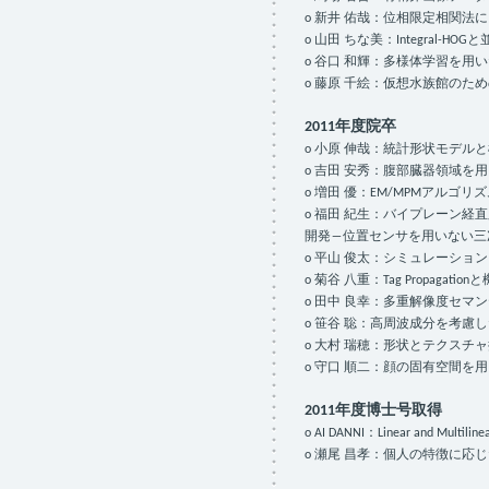
o 新井 佑哉：位相限定相関
o 山田 ちな美：Integral-
o 谷口 和輝：多様体学習を
o 藤原 千絵：仮想水族館の
2011年度院卒
o 小原 伸哉：統計形状モデル
o 吉田 安秀：腹部臓器領域
o 増田 優：EM/MPMアル
o 福田 紀生：バイプレーン
開発―位置センサを用いない三
o 平山 俊太：シミュレーシ
o 菊谷 八重：Tag Propag
o 田中 良幸：多重解像度セマ
o 笹谷 聡：高周波成分を考慮
o 大村 瑞穂：形状とテクス
o 守口 順二：顔の固有空間を
2011年度博士号取得
o AI DANNI：Linear and Multilinea
o 瀬尾 昌孝：個人の特徴に