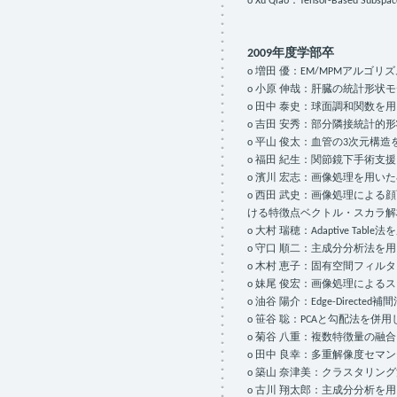
o Xu Qiao：Tensor-Based Subspace 
2009年度学部卒
o 増田 優：EM/MPMアル
o 小原 伸哉：肝臓の統計形
o 田中 泰史：球面調和関数
o 吉田 安秀：部分隣接統計
o 平山 俊太：血管の3次元構
o 福田 紀生：関節鏡下手術
o 濱川 宏志：画像処理を用い
o 西田 武史：画像処理によ
ける特徴点ベクトル・スカラ解
o 大村 瑞穂：Adaptive Ta
o 守口 順二：主成分分析法
o 木村 恵子：固有空間フィ
o 妹尾 俊宏：画像処理によ
o 油谷 陽介：Edge-Direc
o 笹谷 聡：PCAと勾配法を
o 菊谷 八重：複数特徴量の融
o 田中 良幸：多重解像度セ
o 築山 奈津美：クラスタリン
o 古川 翔太郎：主成分分析を