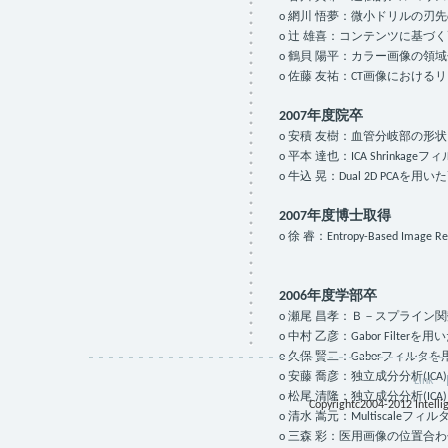
o 網川 悟夢：微小ドリルの刃
o 辻 雄喜：コンテンツに基づ
o 鶴貝 陽平：カラー画像の領
o 佐藤 友祐：CT画像におけ
2007年度院卒
o 安積 友樹：血管分岐部の
o 平本 達也：ICA Shrink
o 牛込 晃：Dual 2D PC
2007年度博士取得
o 徐 睿：Entropy-Based Image Regist
2006年度学部卒
o 瀬尾 昌孝：Ｂ－スプライ
o 中村 乙彦：Gabor Filte
o 久保 賢二：Gaborフィル
o 安藤 喬彦：独立成分分析(IC
Link
o 松尾 清隆：独立成分分析(IC
Copyrightc2004-2012 Intellig
o 清水 嵩元：Multiscal
o 三森 彩：医用画像の位置合