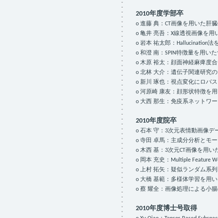
2010年度学部卒
o 進藤 典：CT画像を用いた肝臓CAS(
o 亀井 亮吾：X線透視画像を
o 岩本 祐太郎：Hallucinat
o 和澄 南：SPIN特徴量を
o 木原 裕太：顔面神経麻痺度
o 北林 大介：遺伝子関連研究
o 新川 琢也：視点変化にロバストなAct
o 河原崎 康友：顔形状特徴を
o 大西 那生：免疫系ネット
2010年度院卒
o 石本 守：3次元表情動画像
o 寺田 卓馬：主成分分析とモ
o 木西 基：3次元CT画像を
o 岡本 充史：Multiple Feature
o 上村 拓矢：疑似ランダム系
o 大橋 基範：多様体学習を用
o 蔡 耀全：画像処理による小
2010年度博士号取得