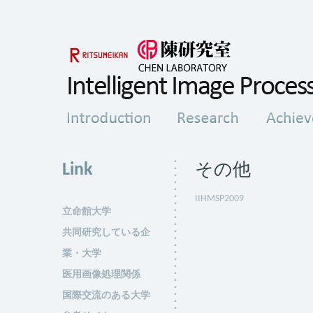
Link
その他
IIHMSP2009
立命館大学
共同研究している企
業・大学
医用画像処理関係
国際交流のある大学